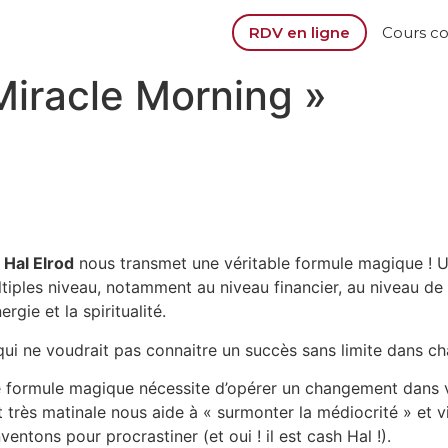
RDV en ligne
Cours c
Miracle Morning »
,
Hal Elrod
nous transmet une véritable formule magique ! U
ltiples niveau, notamment au niveau financier, au niveau de
rgie et la spiritualité.
qui ne voudrait pas connaitre un succès sans limite dans c
ette formule magique nécessite d’opérer un changement dans
t très matinale nous aide à « surmonter la médiocrité » et vi
ntons pour procrastiner (et oui ! il est cash Hal !).