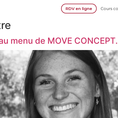
RDV en ligne
Cours c
tre
ve au menu de MOVE CONCEPT.