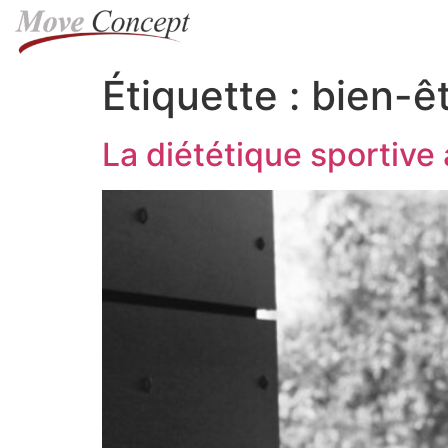
Étiquette :
bien-ê
La diététique sporti