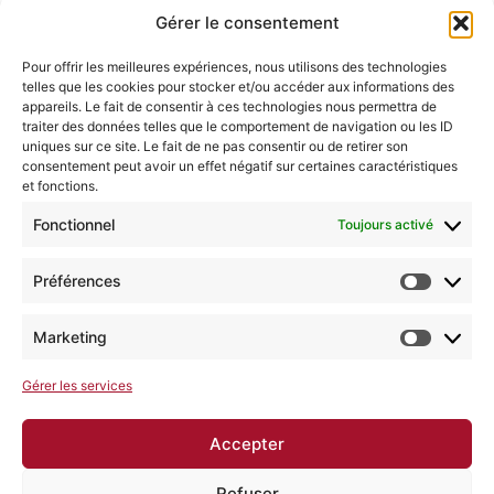
Gérer le consentement
Contact
Pour offrir les meilleures expériences, nous utilisons des technologies
Rue Alphonse Collette 19, 4910 Jehanster
telles que les cookies pour stocker et/ou accéder aux informations des
appareils. Le fait de consentir à ces technologies nous permettra de
+3287224822
traiter des données telles que le comportement de navigation ou les ID
uniques sur ce site. Le fait de ne pas consentir ou de retirer son
contact@moveconcept.be
consentement peut avoir un effet négatif sur certaines caractéristiques
et fonctions.
Accès rapide
Fonctionnel
Toujours activé
Réservation en ligne
Préférences
Cours collectifs
Formations entreprises
Marketing
Séjours santé
Contact
Gérer les services
Accepter
Copyright © 2026 Move Concept - Pôle
santé | Propulsé par Move Concept - Pôle
Refuser