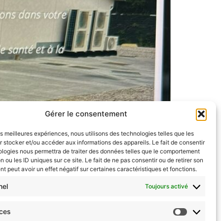
Gérer le consentement
annoncer qu’il est désormais possible de
les meilleures expériences, nous utilisons des technologies telles que les
e coaching sportif au Centre Médical Move
 stocker et/ou accéder aux informations des appareils. Le fait de consentir
ologies nous permettra de traiter des données telles que le comportement
n ou les ID uniques sur ce site. Le fait de ne pas consentir ou de retirer son
 peut avoir un effet négatif sur certaines caractéristiques et fonctions.
Accès rapide
nel
Toujours activé
Réservation en ligne
Cours collectifs
nces
Formations entreprises