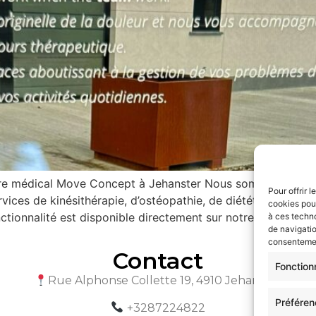
tre médical Move Concept à Jehanster Nous sommes ravis d’
Pour offrir 
vices de kinésithérapie, d’ostéopathie, de diététique et d
cookies pour
ctionnalité est disponible directement sur notre site […]
à ces techn
de navigatio
consentement
Contact
Fonction
Rue Alphonse Collette 19, 4910 Jehanster
Préfére
+3287224822