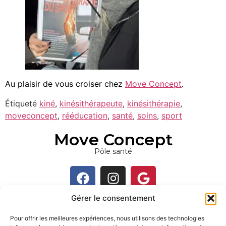
Au plaisir de vous croiser chez
Move Concept
.
Étiqueté
kiné
,
kinésithérapeute
,
kinésithérapie
,
moveconcept
,
rééducation
,
santé
,
soins
,
sport
Move Concept
Pôle santé
Gérer le consentement
Contact
Pour offrir les meilleures expériences, nous utilisons des technologies
Rue Alphonse Collette 19, 4910 Jehanster