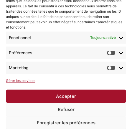
telles que les cookies pour stocker et/ou accéder aux informations des
appareils. Le fait de consentir à ces technologies nous permettra de
+3287224822
traiter des données telles que le comportement de navigation ou les ID
uniques sur ce site. Le fait de ne pas consentir ou de retirer son
contact@moveconcept.be
consentement peut avoir un effet négatif sur certaines caractéristiques
et fonctions.
Accès rapide
Fonctionnel
Toujours activé
Réservation en ligne
Préférences
Cours collectifs
Formations entreprises
Marketing
Séjours santé
Contact
Gérer les services
Accepter
Copyright © 2026 Move Concept - Pôle
santé | Propulsé par Move Concept - Pôle
Refuser
santé
Enregistrer les préférences
Mentions légales
Politique de confidentialité
Politique de cookies