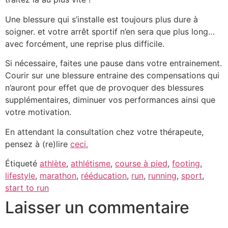
Une blessure qui s’installe est toujours plus dure à
soigner. et votre arrêt sportif n’en sera que plus long…
avec forcément, une reprise plus difficile.
Si nécessaire, faites une pause dans votre entrainement.
Courir sur une blessure entraine des compensations qui
n’auront pour effet que de provoquer des blessures
supplémentaires, diminuer vos performances ainsi que
votre motivation.
En attendant la consultation chez votre thérapeute,
pensez à (re)lire
ceci.
Étiqueté
athlète
,
athlétisme
,
course à pied
,
footing
,
lifestyle
,
marathon
,
rééducation
,
run
,
running
,
sport
,
start to run
Laisser un commentaire